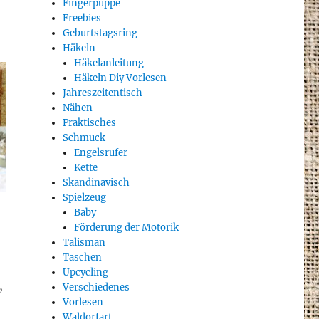
Fingerpuppe
Freebies
Geburtstagsring
Häkeln
Häkelanleitung
Häkeln Diy Vorlesen
Jahreszeitentisch
Nähen
Praktisches
Schmuck
Engelsrufer
Kette
Skandinavisch
Spielzeug
Baby
Förderung der Motorik
Talisman
Taschen
Upcycling
,
Verschiedenes
Vorlesen
Waldorfart