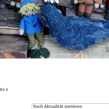
ite 2
ach