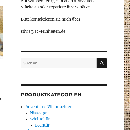
Auf Wunsch fertige ich auch individuelle
Stücke an oder repariere ihre Schätze.
Bitte kontaktieren sie mich über
silvia@sc-feinheiten.de
SUCHEN
Suche
nach:
PRODUKTKATEGORIEN
,
Advent und Weihnachten
Nissedør
Wichteltür
Feentür