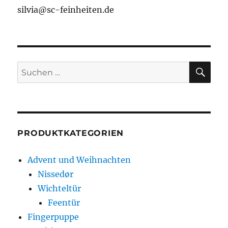
silvia@sc-feinheiten.de
SU
Suche
nach:
PRODUKTKATEGORIEN
Advent und Weihnachten
Nissedør
Wichteltür
Feentür
Fingerpuppe