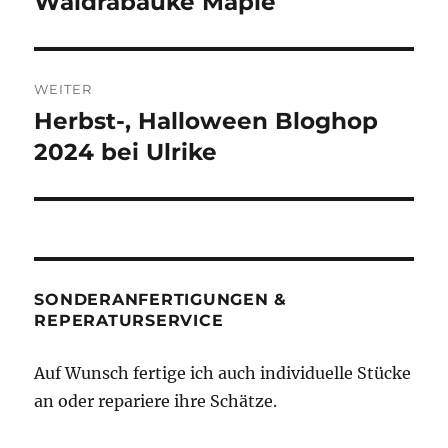
Waldrabauke Maple
Vorheriger
Beitrag:
WEITER
Herbst-, Halloween Bloghop
Nächster
Beitrag:
2024 bei Ulrike
SONDERANFERTIGUNGEN &
REPERATURSERVICE
Auf Wunsch fertige ich auch individuelle Stücke
an oder repariere ihre Schätze.