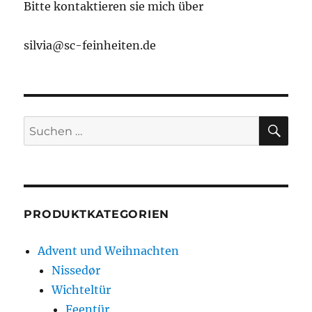
Bitte kontaktieren sie mich über
silvia@sc-feinheiten.de
SU
Suche
nach:
PRODUKTKATEGORIEN
Advent und Weihnachten
Nissedør
Wichteltür
Feentür