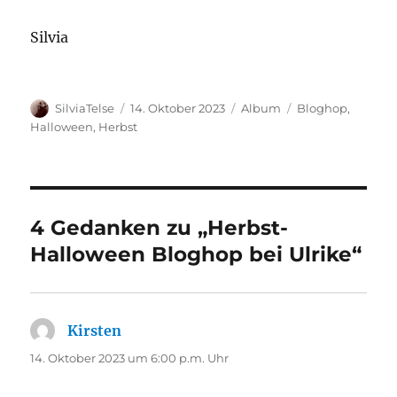
Silvia
Autor
Veröffentlicht
Kategorien
Schlagwörter
SilviaTelse
14. Oktober 2023
Album
Bloghop
,
am
Halloween
,
Herbst
4 Gedanken zu „Herbst-
Halloween Bloghop bei Ulrike“
Kirsten
sagt:
14. Oktober 2023 um 6:00 p.m. Uhr