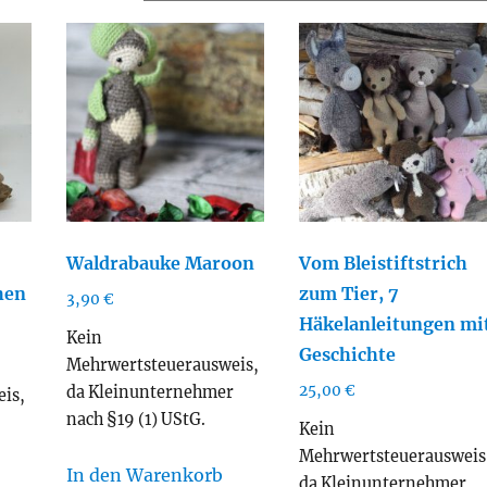
ualität
tiert
Waldrabauke Maroon
Vom Bleistiftstrich
hen
zum Tier, 7
3,90
€
Häkelanleitungen mi
Kein
Geschichte
Mehrwertsteuerausweis,
25,00
€
da Kleinunternehmer
is,
nach §19 (1) UStG.
r
Kein
Mehrwertsteuerausweis
In den Warenkorb
da Kleinunternehmer