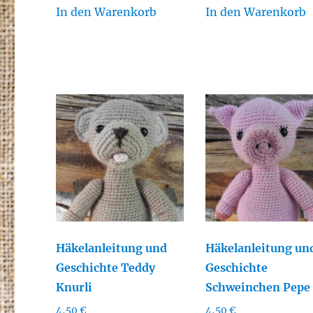
In den Warenkorb
In den Warenkorb
Häkelanleitung und
Häkelanleitung un
Geschichte Teddy
Geschichte
Knurli
Schweinchen Pepe
4,50
€
4,50
€