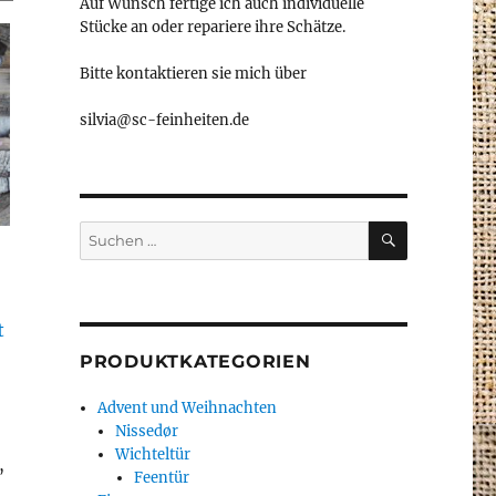
Auf Wunsch fertige ich auch individuelle
Stücke an oder repariere ihre Schätze.
Bitte kontaktieren sie mich über
silvia@sc-feinheiten.de
SUCHEN
Suche
nach:
t
PRODUKTKATEGORIEN
Advent und Weihnachten
Nissedør
Wichteltür
,
Feentür