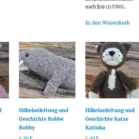
nach §19 (1) UStG.
In den Warenkorb
d
Häkelanleitung und
Häkelanleitung und
Geschichte Robbe
Geschichte Katze
Robby
Katinka
4,50
€
4,50
€