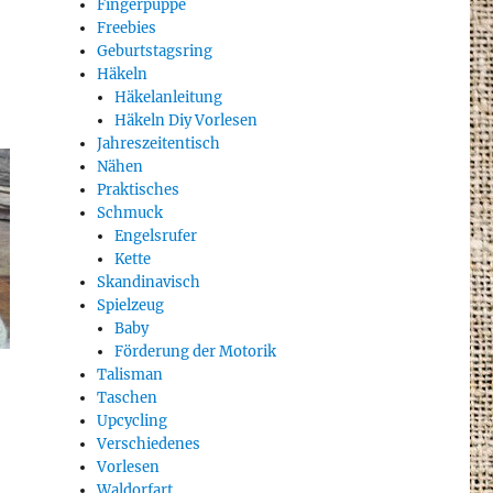
Fingerpuppe
Freebies
Geburtstagsring
Häkeln
Häkelanleitung
Häkeln Diy Vorlesen
Jahreszeitentisch
Nähen
Praktisches
Schmuck
Engelsrufer
Kette
Skandinavisch
Spielzeug
Baby
Förderung der Motorik
Talisman
Taschen
Upcycling
Verschiedenes
Vorlesen
Waldorfart