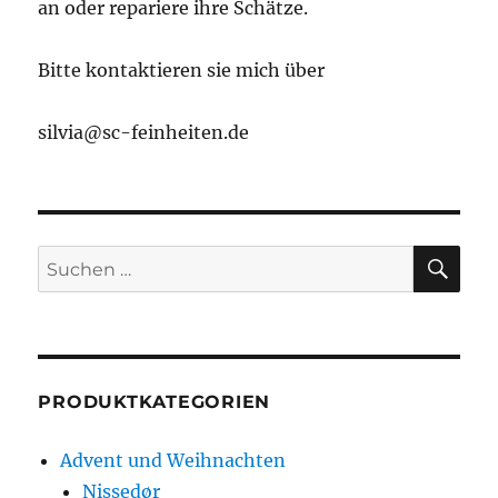
an oder repariere ihre Schätze.
Bitte kontaktieren sie mich über
silvia@sc-feinheiten.de
SU
Suche
nach:
PRODUKTKATEGORIEN
Advent und Weihnachten
Nissedør