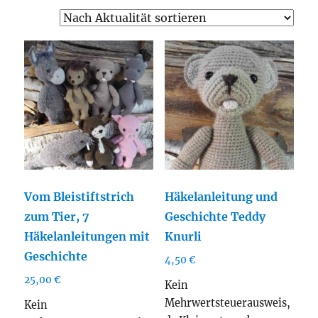
Aktualität
sortiert
Vom Bleistiftstrich
Häkelanleitung und
zum Tier, 7
Geschichte Teddy
Häkelanleitungen mit
Knurli
Geschichte
4,50
€
25,00
€
Kein
Mehrwertsteuerausweis,
Kein