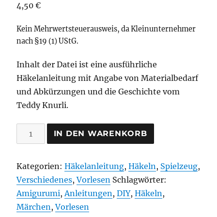
4,50
€
Kein Mehrwertsteuerausweis, da Kleinunternehmer
nach §19 (1) UStG.
Inhalt der Datei ist eine ausführliche
Häkelanleitung mit Angabe von Materialbedarf
und Abkürzungen und die Geschichte vom
Teddy Knurli.
Häkelanleitung
IN DEN WARENKORB
und
Geschichte
Kategorien:
Häkelanleitung
,
Häkeln
,
Spielzeug
,
Teddy
Verschiedenes
,
Vorlesen
Schlagwörter:
Knurli
Amigurumi
,
Anleitungen
,
DIY
,
Häkeln
,
Menge
Märchen
,
Vorlesen