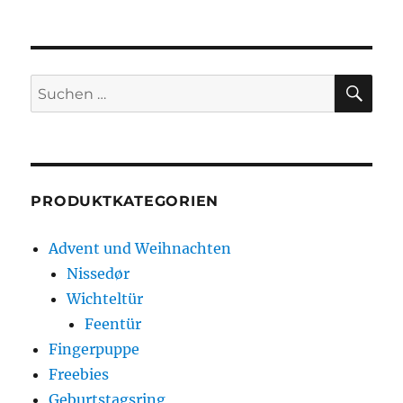
SU
Suche
nach:
PRODUKTKATEGORIEN
Advent und Weihnachten
Nissedør
Wichteltür
Feentür
Fingerpuppe
Freebies
Geburtstagsring