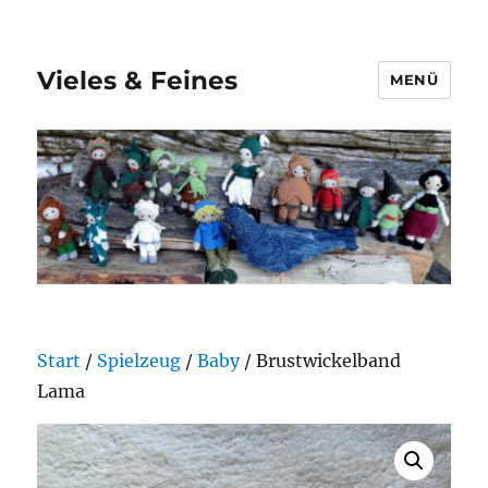
Vieles & Feines
MENÜ
Start
/
Spielzeug
/
Baby
/ Brustwickelband
Lama