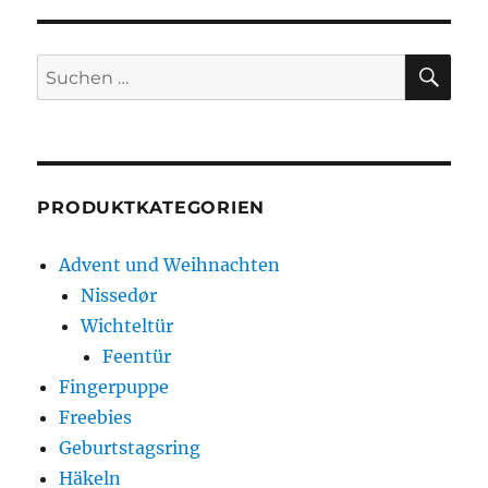
SU
Suche
nach:
PRODUKTKATEGORIEN
Advent und Weihnachten
Nissedør
Wichteltür
Feentür
Fingerpuppe
Freebies
Geburtstagsring
Häkeln