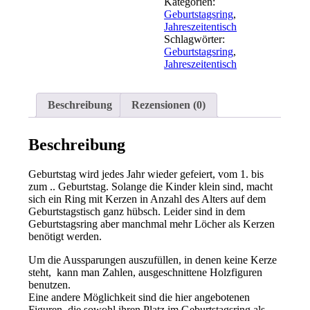
Jahreszeitentisch
Kategorien:
Menge
Geburtstagsring
,
Jahreszeitentisch
Schlagwörter:
Geburtstagsring
,
Jahreszeitentisch
Beschreibung
Rezensionen (0)
Beschreibung
Geburtstag wird jedes Jahr wieder gefeiert, vom 1. bis
zum .. Geburtstag. Solange die Kinder klein sind, macht
sich ein Ring mit Kerzen in Anzahl des Alters auf dem
Geburtstagstisch ganz hübsch. Leider sind in dem
Geburtstagsring aber manchmal mehr Löcher als Kerzen
benötigt werden.
Um die Aussparungen auszufüllen, in denen keine Kerze
steht, kann man Zahlen, ausgeschnittene Holzfiguren
benutzen.
Eine andere Möglichkeit sind die hier angebotenen
Figuren, die sowohl ihren Platz im Geburtstagsring als