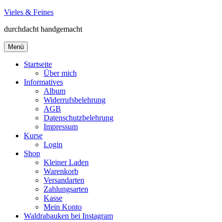
Zum
Vieles & Feines
Inhalt
durchdacht handgemacht
springen
Menü
Startseite
Über mich
Informatives
Album
Widerrufsbelehrung
AGB
Datenschutzbelehrung
Impressum
Kurse
Login
Shop
Kleiner Laden
Warenkorb
Versandarten
Zahlungsarten
Kasse
Mein Konto
Waldrabauken bei Instagram