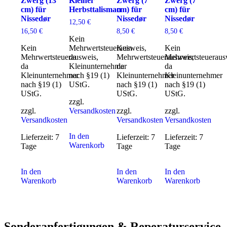
Zwerg (13
Kleiner
Zwerg (7
Zwerg (7
cm) für
Herbsttalisman
cm) für
cm) für
Nissedør
Nissedør
Nissedør
12,50
€
16,50
€
8,50
€
8,50
€
Kein
Kein
Mehrwertsteuerausweis,
Kein
Kein
Mehrwertsteuerausweis,
da
Mehrwertsteuerausweis,
Mehrwertsteueraus
da
Kleinunternehmer
da
da
Kleinunternehmer
nach §19 (1)
Kleinunternehmer
Kleinunternehmer
nach §19 (1)
UStG.
nach §19 (1)
nach §19 (1)
UStG.
UStG.
UStG.
zzgl.
zzgl.
Versandkosten
zzgl.
zzgl.
Versandkosten
Versandkosten
Versandkosten
In den
Lieferzeit:
7
Lieferzeit:
7
Lieferzeit:
7
Warenkorb
Tage
Tage
Tage
In den
In den
In den
Warenkorb
Warenkorb
Warenkorb
Sonderanfertigungen & Reperaturservice