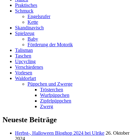
Praktisches
Schmuck
Engelsrufer
Kette
Skandinavisch
Spielzeug
Baby
Förderung der Motorik
Talisman
Taschen
Upcycling
Verschiedenes
Vorlesen
Waldorfart
Püppchen und Zwerge
Trösterchen
Wurfpüppchen
Zipfelpüppchen
Zwerg
Neueste Beiträge
Herbst-, Halloween Bloghop 2024 bei Ulrike
26. Oktober
2024