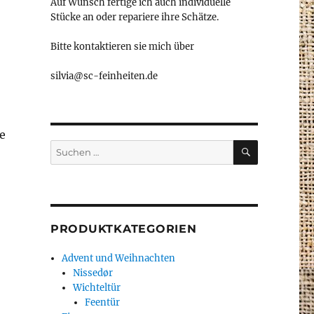
Auf Wunsch fertige ich auch individuelle
Stücke an oder repariere ihre Schätze.
Bitte kontaktieren sie mich über
silvia@sc-feinheiten.de
e
SUCHEN
Suche
nach:
PRODUKTKATEGORIEN
Advent und Weihnachten
Nissedør
Wichteltür
Feentür