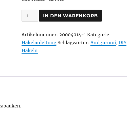
Waldrabauke
IN DEN WARENKORB
Maroon
Menge
Artikelnummer:
20004014-1
Kategorie:
Häkelanleitung
Schlagwörter:
Amigurumi
,
DIY
Häkeln
drabauken.