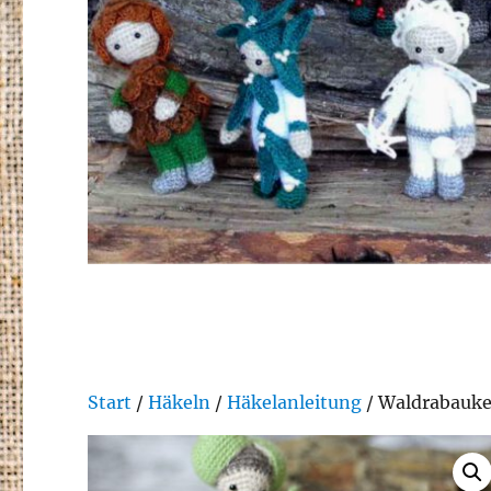
Start
/
Häkeln
/
Häkelanleitung
/ Waldrabauk