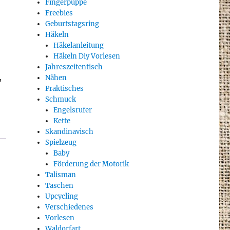
Fingerpuppe
Freebies
Geburtstagsring
Häkeln
Häkelanleitung
Häkeln Diy Vorlesen
Jahreszeitentisch
,
Nähen
Praktisches
Schmuck
Engelsrufer
Kette
Skandinavisch
Spielzeug
Baby
Förderung der Motorik
Talisman
Taschen
Upcycling
Verschiedenes
Vorlesen
Waldorfart