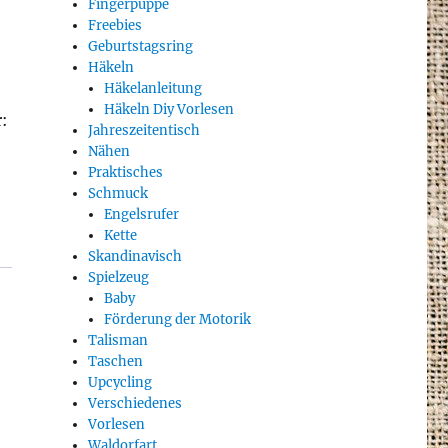
Fingerpuppe
Freebies
Geburtstagsring
Häkeln
Häkelanleitung
Häkeln Diy Vorlesen
:
Jahreszeitentisch
Nähen
Praktisches
Schmuck
Engelsrufer
Kette
Skandinavisch
Spielzeug
Baby
Förderung der Motorik
Talisman
Taschen
Upcycling
Verschiedenes
Vorlesen
Waldorfart