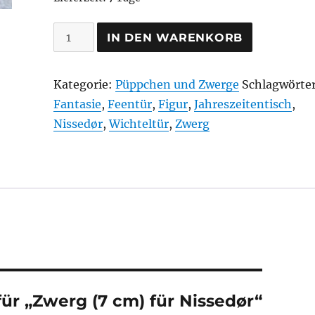
Zwerg
IN DEN WARENKORB
(7
cm)
Kategorie:
Püppchen und Zwerge
Schlagwörter
für
Fantasie
,
Feentür
,
Figur
,
Jahreszeitentisch
,
Nissedør
Nissedør
,
Wichteltür
,
Zwerg
Menge
für „Zwerg (7 cm) für Nissedør“