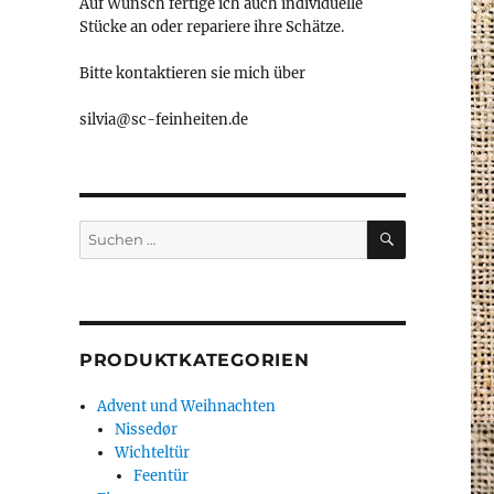
Auf Wunsch fertige ich auch individuelle
Stücke an oder repariere ihre Schätze.
Bitte kontaktieren sie mich über
silvia@sc-feinheiten.de
SUCHEN
Suche
nach:
PRODUKTKATEGORIEN
Advent und Weihnachten
Nissedør
Wichteltür
Feentür