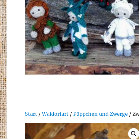
Start
/
Waldorfart
/
Püppchen und Zwerge
/ Zw