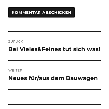
Beitragsnavigation
ZURÜCK
Bei Vieles&Feines tut sich was!
Vorheriger
Beitrag:
WEITER
Neues für/aus dem Bauwagen
Nächster
Beitrag: