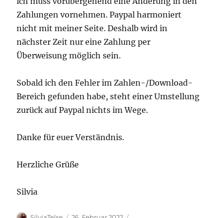
ich muss vorübergehend eine Änderung in den
Zahlungen vornehmen. Paypal harmoniert
nicht mit meiner Seite. Deshalb wird in
nächster Zeit nur eine Zahlung per
Überweisung möglich sein.
Sobald ich den Fehler im Zahlen-/Download-
Bereich gefunden habe, steht einer Umstellung
zurück auf Paypal nichts im Wege.
Danke für euer Verständnis.
Herzliche Grüße
Silvia
Autor
Veröffentlicht
Kategorien
SilviaTelse
26. Februar 2022