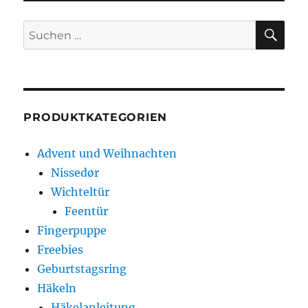
SU
Suche
nach:
PRODUKTKATEGORIEN
Advent und Weihnachten
Nissedør
Wichteltür
Feentür
Fingerpuppe
Freebies
Geburtstagsring
Häkeln
Häkelanleitung