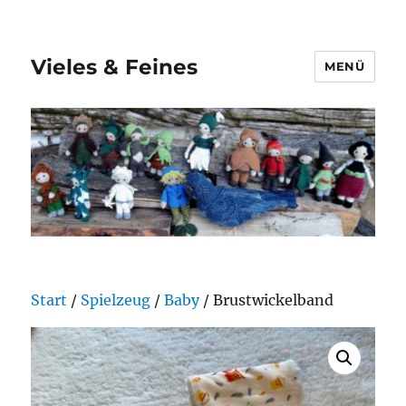
Vieles & Feines
MENÜ
Start
/
Spielzeug
/
Baby
/ Brustwickelband