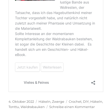
Veröffentlicht
Kategorien
Schlagwörter
4. Oktober 2022
Häkeln
,
Zwerge
Crochet
,
DIY
,
Häkeln
,
am
zu
Tonttu
,
Waldrabauken
Schreibe einen Kommentar
Waldraba