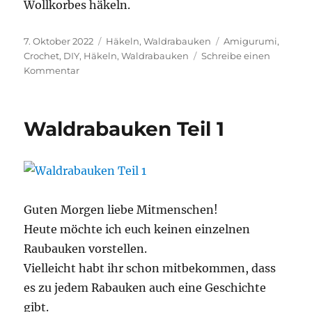
Wollkorbes häkeln.
Veröffentlicht
Kategorien
Schlagwörter
7. Oktober 2022
Häkeln
,
Waldrabauken
Amigurumi
,
am
Crochet
,
DIY
,
Häkeln
,
Waldrabauken
Schreibe einen
zu
Kommentar
Waldrabauke
Hasel
Waldrabauken Teil 1
Guten Morgen liebe Mitmenschen!
Heute möchte ich euch keinen einzelnen
Raubauken vorstellen.
Vielleicht habt ihr schon mitbekommen, dass
es zu jedem Rabauken auch eine Geschichte
gibt.