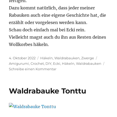
fertigen.
Dazu kommt natürlich, dass jeder meiner
Rabauken auch eine eigene Geschichte hat, die
erzählt oder vorgelesen werden kann.
Schau doch einfach mal bei Ecki rein.
Vielleicht magst auch du ihn aus Resten deines
Wollkorbes häkeln.
Veröffentlicht
Kategorien
Schlagwör
4. Oktober 2022
Häkeln
,
Waldrabauken
,
Zwerge
am
Amigurumi
,
Crochet
,
DIY
,
Ecki
,
Häkeln
,
Waldrabauken
zu
Schreibe einen Kommentar
Waldrabauke
Ecki
Waldrabauke Tonttu