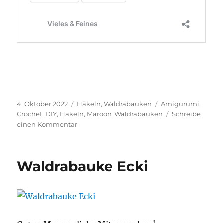
Veröffentlicht
Kategorien
Schlagwörter
4. Oktober 2022
Häkeln
,
Waldrabauken
Amigurumi
,
am
Crochet
,
DIY
,
Häkeln
,
Maroon
,
Waldrabauken
Schreibe
zu
einen Kommentar
Waldrabauke
Maroon
Waldrabauke Ecki