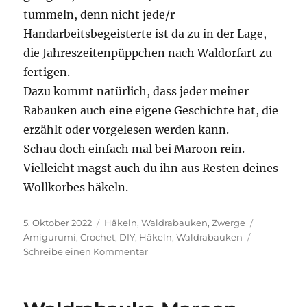
tummeln, denn nicht jede/r
Handarbeitsbegeisterte ist da zu in der Lage,
die Jahreszeitenpüppchen nach Waldorfart zu
fertigen.
Dazu kommt natürlich, dass jeder meiner
Rabauken auch eine eigene Geschichte hat, die
erzählt oder vorgelesen werden kann.
Schau doch einfach mal bei Maroon rein.
Vielleicht magst auch du ihn aus Resten deines
Wollkorbes häkeln.
Veröffentlicht
Kategorien
Schlagwört
5. Oktober 2022
Häkeln
,
Waldrabauken
,
Zwerge
am
Amigurumi
,
Crochet
,
DIY
,
Häkeln
,
Waldrabauken
zu
Schreibe einen Kommentar
Waldrabauken
Teil
1